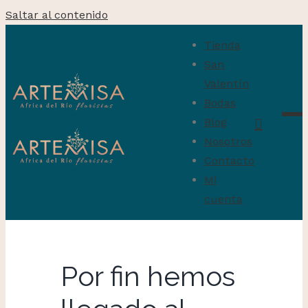
Saltar al contenido
Tienda
San
Valentín
Bodas
Blog
Nosotros
Contacto
Mi
cuenta
Por fin hemos