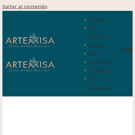
Saltar al contenido
Tienda
San
Valentín
Bodas
Blog
Nosotros
Contacto
Mi
cuenta