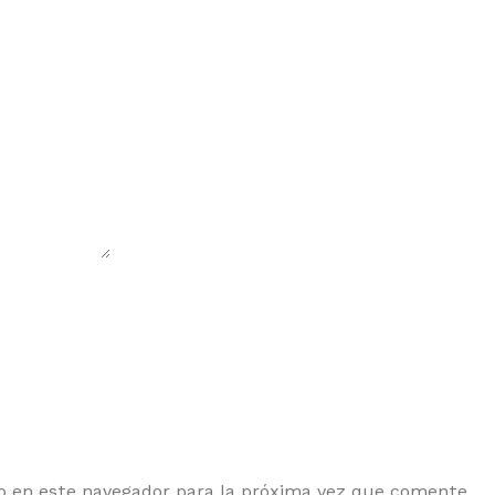
b en este navegador para la próxima vez que comente.